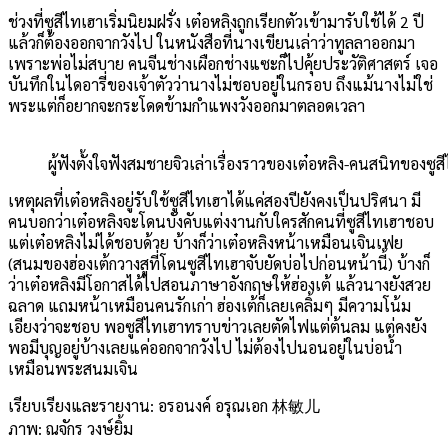
ช่วงที่ซูสีไทเฮาเริ่มนิยมฝรั่ง เต๋อหลิงถูกเรียกตัวเข้ามารับใช้ได้
2
ปี
แล้วก็ต้องออกจากวังไป ในหนังสือที่นางเขียนเล่าว่าทูลลาออกมา
เพราะพ่อไม่สบาย คนจีนช่างเผือกช่างแซะก็ไปคุ้ยประวัติศาสตร์ เจอ
บันทึกในไดอารี่ของเจ้าตัวว่านางไม่ชอบอยู่ในกรอบ ถึงแม้นางไม่ใช่
พระแต่ก็อยากจะกระโดดข้ามกำแพงวังออกมาตลอดเวลา
ผู้ฟังตั้งใจฟังสมชายจิวเล่าเรื่องราวของเต๋อหลิง-คนสนิทของซูส
เหตุผลที่เต๋อหลิงอยู่รับใช้ซูสีไทเฮาได้แค่สองปียังคงเป็นปริศนา มี
คนบอกว่าเต๋อหลิงจะโดนบังคับแต่งงานกับใครสักคนที่ซูสีไทเฮาชอบ
แต่เต๋อหลิงไม่ได้ชอบด้วย บ้างก็ว่าเต๋อหลิงหน้าเหมือนเจินเฟย
(
สนมของฮ่องเต้กวางสูที่โดนซูสีไทเฮาจับยัดบ่อไปก่อนหน้านี้
)
บ้างก็
ว่าเต๋อหลิงมีโอกาสได้ไปสอนภาษาอังกฤษให้ฮ่องเต้ แล้วนางยังสวย
ฉลาด แถมหน้าเหมือนคนรักเก่า ฮ่องเต้ก็เลยเคลิ้มๆ มีความโน้ม
เอียงว่าจะชอบ พอซูสีไทเฮาทราบข่าวเลยตัดไฟแต่ต้นลม แต่คงยัง
พอมีบุญอยู่บ้างเลยแค่ออกจากวังไป ไม่ต้องไปนอนอยู่ในบ่อน้ำ
เหมือนพระสนมเจิน
เรียบเรียงและรายงาน: อรอนงค์ อรุณเอก 林敏儿
ภาพ: ณจักร วงษ์ยิ้ม