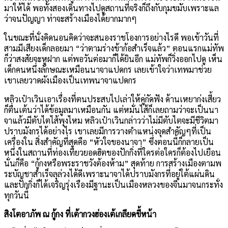
มาให้ได้ พอทั้งสองเดินทางไปดูสถานที่จริงก็ถึงกับกุมขมับเพราะแล
ว่าจนปัญญา ท่าจะสร้างเมืองได้ยากมากๆ
ในขณะที่นั่งคิดนอนคิดว่าจะสนองราชโองการอย่างไรดี พอเข้าวันที่
สามมีเสียงเด็กลอยมา
“
ว่าตามร่างข้าก้อสำเร็จแล้ว
”
ตอนแรกแม่ทัพ
ก็ว่าสงสัยจะหูฝาก แต่พอวันต่อมาก็ได้ยินอีก แม่ทัพก็วิ่งออกไปดู เห็น
เด็กคนหนึ่งลักษณะเหมือนนาจาแปดกร เลยเข้าใจว่าเทพมาช่วย
เขาเลยวาดผังเมืองเป็นเทพนาจาแปดกร
หลิวเป๋าเวินเอาเรื่องที่ตนประสบไปเล่าให้คู่กัดฟัง ด้านเหยาก่งเสี้ยว
ก็ตื่นเต้นว่าได้ข้อมูลมาเหมือนกัน แต่หมั่นไส้ก็เลยถามว่าจะเป็นนา
จาแล้วมีตับไตไส้พุงไหม หลิวเป๋าเวินกล่าวว่าไม่มีตับไตจะมีชีวิตมา
ปราบมังกรได้อย่างไร เขาเลยมีการวางตำแหน่งจุดสำคัญๆที่เป็น
เครื่องใน สิ่งสำคัญที่สุดคือ
“
หัวใจของนาจา
”
ซึ่งตอนนี้ก็กลายเป็น
หนึ่งในสถานที่ท่องเที่ยวยอดฮิตของปักกิ่งที่ใครต่อใครก็ต้องไปเยือน
นั่นก็คือ
“
กู้กงหรือพระราชวังต้องห้าม
”
สุดท้าย การสร้างเมืองตามพ
ระบัญชาสำเร็จลุล่วงได้ดีเพราะนาจาได้ปราบมังกรที่อยู่ใต้แผ่นดิน
และปักกิ่งก็ได้เจริญรุ่งเรืองมีฐานะเป็นเมืองหลวงของจีนมาจนกระทั่ง
ทุกวันนี้
สิงโตอาภัพ ณ กู้กง ที่เต้ากวงฮ่องเต้เกลียดขี้หน้า