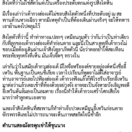
สิงโตที่ว่าไม่ใช่สัตว์แต่เป็นเครื่องประดับตกแต่งรูปสิงโตหิน
มีเรื่องเล่าว่าเต้ากวงฮ่องเต้ไม่ชอบสิงโตตัวหนึ่งที่ประดับอยู่ ณ สะ
พานต้วนหวงเฉียว หากมีเหตุจำเป็นที่ต้องเดินผ่านจริงๆ จะให้ทหาร
เอาผ้าแดงไปคลุมไว้
สิงโตตัวที่ว่านี้ ทำท่าทางแปลกๆ เหมือนกุมหัว ว่ากันว่าเป็นท่าเดียว
กับที่ลูกของเต้ากวงฮ่องเต้ทำก่อนตาย และนี่เป็นสาเหตุที่เต้ากวงไม่
ชอบเมื่อต้องเดินผ่านเจ้าสิงโตอาภัพตัวนี้ นัยว่าตอกย้ำให้สะเทือน
พระทัยทุกครั้งที่เห็น มันเจ็บจี๊ดๆ ทรวงใน
เล่ากันว่าในสมัยเต้ากวงฮ่องเต้ มีไทจื่อหรือองค์ชายอยู่องค์หนึ่งชื่ออี้
เหวิน พื้นฐานเป็นคนขี้เกียจ เวลาไปเรียนก็พูดจาไม่ดีใส่อาจารย์
ท่านอาจารย์เลยไปฟ้องฮ่องเต้ เต้ากวงฟังแล้วก็พิโรธรีบเรียกอี้เหวิน
มาต่อว่าแล้วเตะเข้าที่ท้องด้วยอย่างจัง อาจจะเป็นจังหวะบังเอิญพอดี
อี้เหวินดันล้มลงเป็นลมตาย เรื่องนี้ทำให้เต้ากวงเศร้าโศกเสียใจ
มากว่าทำลูกตนเองตาย
และเจ้าสิงโตหินที่สะพานก็ทำท่าเจ็บปวดเหมือนอี้เหวินก่อนตาย
จักรพรรดิเลยไม่ปรารถนาจะเห็นภาพสะกิดใจนี้ซ้ำอีก
ตำนานสองมังกรคุกเข่าให้ขุนนาง