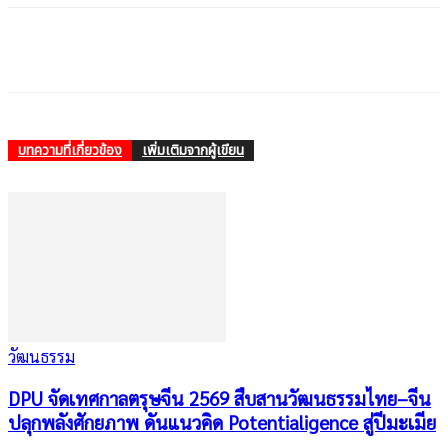
บทความที่เกี่ยวข้อง
เพิ่มเติมจากผู้เขียน
วัฒนธรรม
DPU จัดเทศกาลตรุษจีน 2569 สืบสานวัฒนธรรมไทย–จีน
ปลุกพลังศักยภาพ ดันแนวคิด Potentialigence สู่ปีมะเมีย