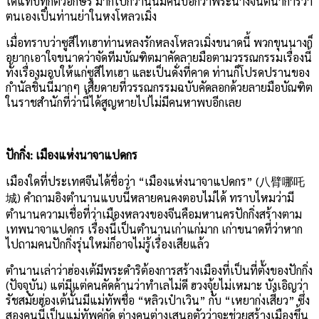
ได้แทบทุกตัวอักษร มากไปกว่านั้นมีคนบอกว่าพระนางจินตนาการว่า
ตนเองเป็นท่านย่าในหงโหลวเมิ่ง
เมื่อทราบว่าซูสีไทเฮาท่านหลงรักหลงโหลวเมิ่งขนาดนี้ พวกขุนนางก็
อยากเอาใจขนาดว่าจัดทีมบัณฑิตมาคัดลายมือตามวรรณกรรมเรื่องนี้
ทั้งเรื่องมอบให้แก่ซูสีไทเฮา และเป็นดั่งที่คาด ท่านก็โปรดปรานของ
กำนัลชิ้นนี้มากๆ เสียดายที่วรรณกรรมฉบับคัดลอกด้วยลายมือบัณฑิต
ในราชสำนักที่ว่านี้ได้สูญหายไปไม่มีคนหาพบอีกเลย
ปักกิ่ง
:
เมืองแห่งนาจาแปดกร
เมืองใดที่ประเทศจีนได้ชื่อว่า
“
เมืองแห่งนาจาแปดกร
” (
八臂哪吒
城
)
คำถามอิงตำนานแบบนี้หลายคนคงตอบไม่ได้ ทราบไหมว่ามี
ตำนานความเชื่อที่ว่าเมืองหลวงของจีนคือมหานครปักกิ่งสร้างตาม
เทพนาจาแปดกร เรื่องนี้เป็นตำนานเก่าแก่มาก เก่าขนาดที่ว่าหาก
ไปถามคนปักกิ่งรุ่นใหม่ก็อาจไม่รู้เรื่องเสียแล้ว
ตำนานเล่าว่าฮ่องเต้มีพระดำริต้องการสร้างเมืองที่เป็นที่ตั้งของปักกิ่ง
(
ปัจจุบัน
)
แต่มีแต่คนคัดค้านว่าทำเลไม่ดี ฮวงจุ้ยไม่เหมาะ บังเอิญว่า
รัชสมัยฮ่องเต้นั้นมีแม่ทัพชื่อ
“
หลิวเป๋าเวิน
”
กับ
“
เหยาก่งเสี้ยว
”
ซึ่ง
สองคนนี้เป็นแม่ทัพคู่กัด ต่างคนต่างเสนอตัวว่าจะช่วยสร้างเมืองขึ้น