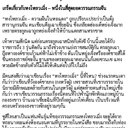
เกร็ดเกี่ยวกับหงโหลวเมิ่ง
–
หนึ่งในสี่สุดยอดวรรณกรรมจีน
“
หงโหลวเมิ่ง
–
ความฝันในหอแดง
”
ถูกเปรียบเปรยว่าเป็นดั่ง
สารานุกรมจีน คนเขียนคือเฉาเซี่ยะฉิน ซึ่งเกลียดฮ่องเต้หย่งเจิ้งมาก
เพราะตระกูลเฉาถูกหย่งเจิ้งทำให้บ้านแตกสาแหรกขาด
เท้าความสักนิด แต่ก่อนตระกูลเฉาสนิทกับคังซี บ้านนี้เลยได้รับ
ราชการถึง
3
รุ่นติดกัน มาถึงช่วงเขาแย่งราชสมบัติกัน ตระกูลเฉา
ถือหางองค์ชายเก้าแต่ฟ้าไม่เข้าข้าง ดันเป็นหย่งเจิ้งหรือองค์ชายสี่ได้
ขึ้นครองราชย์ซะงั้น ฐานะของตระกูลเฉาตอนนั้นก็เลยซวนเซ แทง
หวยผิดข้างกลับตัวก็ไม่ได้ให้เดินต่อไปก็ไปไม่ถึง
มีคนสงสัยว่าเฉาเขียนเรื่อง
“
หงโหลวเมิ่ง
”
นี้ที่ไหน
?
ช่วงแรกคนเดา
กันว่าว่าเขียนที่วังองค์ชายกง
(
กงหวังฝู่
)
เพราะสวนที่เขาบรรยายใน
นิยายมีลักษณะคล้ายกับสวนในกงหวังฝู่ แต่สุดท้ายคนส่วนใหญ่เชื่อ
กันว่า เขาเขียนวรรณกรรมเรื่องนี้ตอนที่ไปพำนักพักพิงแถวหมู่บ้าน
กองธงขาว บ้านเฉาเซี่ยะฉินที่ปักกิ่งอยู่แถวไห่เตี้ยน เป็นบริเวณที่
ครอบครัวกองธงขาวพักอยู่รวมๆกัน
ซูสีไทเฮาเป็นแฟนพันธุ์แท้ของวรรณกรรมหงโหลวเมิ่ง จะดูได้จาก
พระนางจะแต่งห้องนอนตามที่บรรยายในหนังสือ ชอบมากถึงกับท่อง