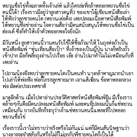
หยวนซื่อไข่ทั้งฉลาดทั้งเจ้าเล่ห์ แล้วใครล่ะที่กล้าหลอกหยวนซื่อไข่
คนนี้ได้
?
เรื่องราวมีอยู่ว่าลูกสาวคนที่
3
ของเขาได้เขียนหนังสือเล่า
ให้ฟังว่าลูกชายคนโต
(
หยวนเค่อติ้ง
)
เคยปลอมเนื้อหาหนังสือพิมพ์
ให้หยวนซื่อข่ายอ่าน ใจความสื่อว่ามีคนสนับสนุนให้หยวนซื่อไข่เป็น
ฮ่องเต้ ซึ่งก็ทำให้เจ้าตัวพออกพอใจยิ่งนัก
มีวันหนึ่ง ลูกสาวคนนี้วานคนรับใช้ให้ซื้อถั่วมาให้ ในถุงห่อถั่วเป็น
หนังสือพิมพ์
“
ซุ่นเทียนสือเป้า
”
ที่เจ้าของเป็นญี่ปุ่น นางก็หยิบถั่ว
เข้าปาก มือก็พลิกถุงอ่านไปเรื่อย เอ๊ะ อ่านไปมาทำไมไม่เหมือนกับที่
เคยอ่าน
ไปถามน้องจึงพบว่าลูกชายคนโตเป็นคนทำ นางกล้าหาญมากนำเอา
ไปเล่าให้พ่อฟัง พ่อก็โกรธลูกชายมาก เอาแส้เฆี่ยน ข้อหาหลอกลวง
พ่อ ผิดต่อประเทศชาติ
มาดูอีกด้าน เมื่อไปหาอ่านประวัติศาสตร์หนังสือพิมพ์จีน มีเรื่องราว
คล้ายๆกันคือมีคนปลอมหนังสือพิมพ์ และคนที่ปลอมนั้นก็แซ่หยวน
เหมือนกัน บางบันทึกก็ระบุว่าเจ้าแซ่หยวนคนนี้แหละที่ไปหลอก
หยวนซื่อไข่
เรื่องราวนี้เราไม่ทราบว่าจริงหรือไม่กันแน่ แต่ก็มีคนสันนิษฐานว่า
นางอาจจะจำสลับกันหรือไม่ก็ไม่ถูกกับพี่ชายคนโตก็เป็นได้