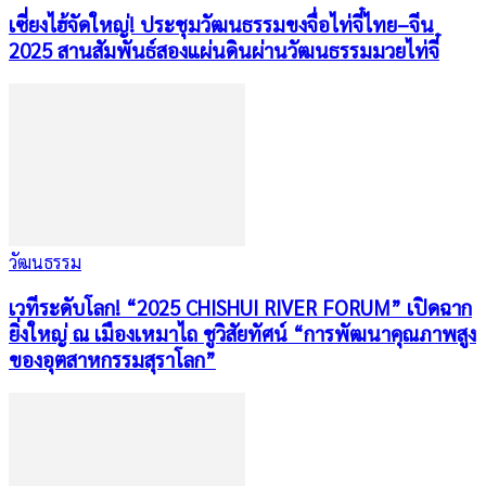
เซี่ยงไฮ้จัดใหญ่! ประชุมวัฒนธรรมขงจื่อไท่จี๋ไทย–จีน
2025 สานสัมพันธ์สองแผ่นดินผ่านวัฒนธรรมมวยไท่จี๋
วัฒนธรรม
เวทีระดับโลก! “2025 CHISHUI RIVER FORUM” เปิดฉาก
ยิ่งใหญ่ ณ เมืองเหมาไถ ชูวิสัยทัศน์ “การพัฒนาคุณภาพสูง
ของอุตสาหกรรมสุราโลก”