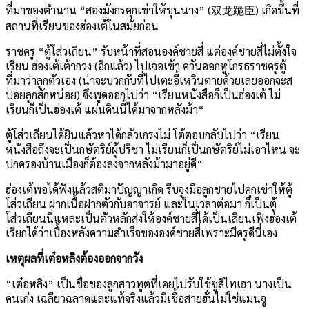
ที่มาของตำนาน
“
สองมังกรคุกเข่าให้ขุนนาง
” (
双龙跪臣
)
เกิดขึ้นที่
สถานที่เรียนของฮ่องเต้ในสมัยก่อน
ราชครู
“
ตู้โส่วเถียน
”
รับหน้าที่สอนองค์ชายสี่ แต่องค์ชายสี่ไม่ตั้งใจ
เรียน ฮ่องเต้เต้ากวง
(
อีกแล้ว
)
ไปเจอเข้า ควันออกหูโกรธราชครูตู้
ที่มาว่าลูกตัวเอง
(
น่าจะบวกกับที่ไปเตะอี้เหวินตายด้วยเลยออกจะส
ปอยลูกสักหน่อย
)
จึงพูดออกไปว่า
“
เรียนหนังสือก็เป็นฮ่องเต้ ไม่
เรียนก็เป็นฮ่องเต้ แผ่นดินนี้ได้มาจากหลังม้า
“
ตู้โส่วเถียนได้ยินแล้วหาได้กลัวเกรงไม่ โต้ตอบกลับไปว่า
“
เรียน
หนังสือถึงจะเป็นกษัตริย์ผู้ปรีชา ไม่เรียนก็เป็นกษัตริย์ไม่เอาไหน จะ
ปกครองบ้านเมืองก็ต้องลงจากหลังม้ามาอยู่ดี
“
ฮ่องเต้พอได้ฟังแล้วสติมาปัญญาเกิด รีบจูงมือลูกชายไปคุกเข่าให้ตู้
โส่วเถียน ฝากเนื้อฝากตัวกับอาจารย์ และในเวลาต่อมา ก็เป็นตู้
โส่วเถียนนี่แหละเป็นตัวหลักส่งให้องค์ชายสี่ได้เป็นเสียนเฟิงฮ่องเต้
เรียกได้ว่าเบื้องหลังความสำเร็จขององค์ชายสี่เพราะมีครูดีนี่เอง
เหตุผลที่เต๋อหลิงต้องออกจากวัง
“
เต๋อหลิง
”
เป็นชื่อของลูกสาวทูตที่เคยไปรับใช้ซูสีไทเฮา นางเป็น
คนเก่ง เฉลียวฉลาดและแท้จริงแล้วมีเชื้อสายฮั่นไม่ใช่แมนจู