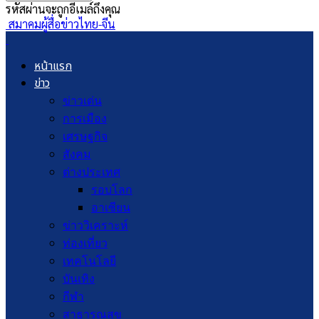
รหัสผ่านจะถูกอีเมล์ถึงคุณ
สมาคมผู้สื่อข่าวไทย-จีน
หน้าแรก
ข่าว
ข่าวเด่น
การเมือง
เศรษฐกิจ
สังคม
ต่างประเทศ
รอบโลก
อาเซียน
ข่าววิเคราะห์
ท่องเที่ยว
เทคโนโลยี
บันเทิง
กีฬา
สาธารณสุข