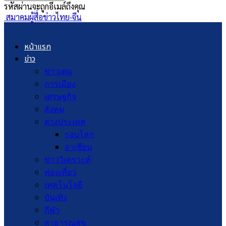
รหัสผ่านจะถูกอีเมล์ถึงคุณ
สมาคมผู้สื่อข่าวไทย-จีน
หน้าแรก
ข่าว
ข่าวเด่น
การเมือง
เศรษฐกิจ
สังคม
ต่างประเทศ
รอบโลก
อาเซียน
ข่าววิเคราะห์
ท่องเที่ยว
เทคโนโลยี
บันเทิง
กีฬา
สาธารณสุข