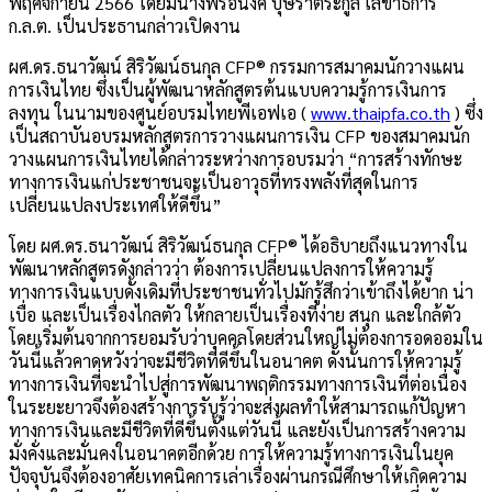
พฤศจิกายน 2566 โดยมีนางพรอนงค์ บุษราตระกูล เลขาธิการ
ก.ล.ต. เป็นประธานกล่าวเปิดงาน
ผศ.ดร.ธนาวัฒน์ สิริวัฒน์ธนกุล CFP® กรรมการสมาคมนักวางแผน
การเงินไทย ซึ่งเป็นผู้พัฒนาหลักสูตรต้นแบบความรู้การเงินการ
ลงทุน ในนามของศูนย์อบรมไทยพีเอฟเอ (
www.thaipfa.co.th
) ซึ่ง
เป็นสถาบันอบรมหลักสูตรการวางแผนการเงิน CFP ของสมาคมนัก
วางแผนการเงินไทยได้กล่าวระหว่างการอบรมว่า “การสร้างทักษะ
ทางการเงินแก่ประชาชนจะเป็นอาวุธที่ทรงพลังที่สุดในการ
เปลี่ยนแปลงประเทศให้ดีขึ้น”
โดย ผศ.ดร.ธนาวัฒน์ สิริวัฒน์ธนกุล CFP® ได้อธิบายถึงแนวทางใน
พัฒนาหลักสูตรดังกล่าวว่า ต้องการเปลี่ยนแปลงการให้ความรู้
ทางการเงินแบบดั้งเดิมที่ประชาชนทั่วไปมักรู้สึกว่าเข้าถึงได้ยาก น่า
เบื่อ และเป็นเรื่องไกลตัว ให้กลายเป็นเรื่องที่ง่าย สนุก และใกล้ตัว
โดยเริ่มต้นจากการยอมรับว่าบุคคลโดยส่วนใหญ่ไม่ต้องการอดออมใน
วันนี้แล้วคาดหวังว่าจะมีชีวิตที่ดีขึ้นในอนาคต ดังนั้นการให้ความรู้
ทางการเงินที่จะนำไปสู่การพัฒนาพฤติกรรมทางการเงินที่ต่อเนื่อง
ในระยะยาวจึงต้องสร้างการรับรู้ว่าจะส่งผลทำให้สามารถแก้ปัญหา
ทางการเงินและมีชีวิตที่ดีขึ้นตั้งแต่วันนี้ และยังเป็นการสร้างความ
มั่งคั่งและมั่นคงในอนาคตอีกด้วย การให้ความรู้ทางการเงินในยุค
ปัจจุบันจึงต้องอาศัยเทคนิคการเล่าเรื่องผ่านกรณีศึกษาให้เกิดความ