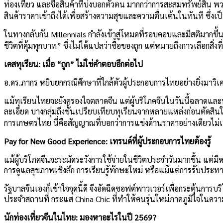
ท่องเที่ยว และซื้อสินค้าที่บ่งบอกตัวตน มากกว่าการสะสมทรัพย
สินค้าราคาเข้าถึงได้เพื่อสร้างความสุขและความตื่นเต้นในทันที 
ในทางกลับกัน Millennials กำลังเข้าสู่โหมดที่รอบคอบและมีสติมากขึ
ชีวิตที่คุ้มทุกบาท” ซึ่งไม่ได้แปลว่าซื้อของถูก แต่หมายถึงการเลือกสิ่งที่ดีท
เคสทุเรียน: เมื่อ “ถูก” ไม่ใช่คำตอบอีกต่อไป
อ.ดร.ภากร หยิบยกกรณีศึกษาที่ใกล้ตัวผู้ประกอบการไทยอย่างยิ่งมาวิเค
แม้ทุเรียนไทยจะยังครองใจตลาดจีน แต่ผู้บริโภคจีนในวันนี้ฉลาดและ
ละเอียด บางกลุ่มถึงขั้นเปรียบเทียบทุเรียนจากหลายแหล่งก่อนตัดสินใ
การเกษตรไทย นี่คือสัญญาณที่บอกว่าการแข่งด้านราคาอย่างเดียวไม่เพ
Pay for New Good Experience: เทรนด์ที่ผู้ประกอบการไทยต้องรู้
แม้ผู้บริโภคจีนจะระมัดระวังการใช้จ่ายในชีวิตประจำวันมากขึ้น แต่มี
การดูแลสุขภาพเชิงลึก การเรียนรู้ทักษะใหม่ หรือแม้แต่การรับประทานอ
รัฐบาลจีนเองก็เข้าใจจุดนี้ดี จึงอัดฉีดซอฟต์พาวเวอร์เพื่อกระตุ้น
ประจำสถานที่ กระแส China Chic ที่ทำให้คนรุ่นใหม่ภาคภูมิใจในควา
นักท่องเที่ยวจีนในไทย: มองหาอะไรในปี 2569
?