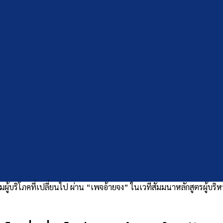
ู้บริโภคที่เปลี่ยนไป ผ่าน “เพจอ้ายจง” ในเวทีสัมมนาหลักสูตรผู้บริหารร