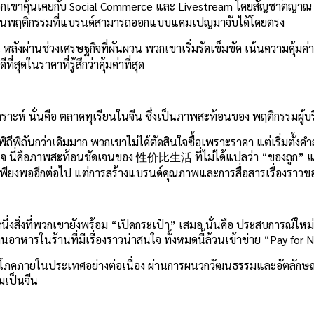
์สิน พวกเขาคุ้นเคยกับ Social Commerce และ Livestream โดยสัญช
ซึ่งเป็นพฤติกรรมที่แบรนด์สามารถออกแบบแคมเปญมาจับได้โดยตรง
้น หลังผ่านช่วงเศรษฐกิจที่ผันผวน พวกเขาเริ่มรัดเข็มขัด เน้นความคุ
ี่สุดในราคาที่รู้สึกว่าคุ้มค่าที่สุด
ราะห์ นั่นคือ ตลาดทุเรียนในจีน ซึ่งเป็นภาพสะท้อนของ พฤติกรรมผู้บริโ
พิถีพิถันกว่าเดิมมาก พวกเขาไม่ได้ตัดสินใจซื้อเพราะราคา แต่เริ่มต
จ นี่คือภาพสะท้อนชัดเจนของ 性价比生活 ที่ไม่ได้แปลว่า “ของถูก” แต่หมาย
ียงพออีกต่อไป แต่การสร้างแบรนด์คุณภาพและการสื่อสารเรื่องราวของสิน
หนึ่งสิ่งที่พวกเขายังพร้อม “เปิดกระเป๋า” เสมอ นั่นคือ ประสบการณ์ให
าหารในร้านที่มีเรื่องราวน่าสนใจ ทั้งหมดนี้ล้วนเข้าข่าย “Pay for Ne
การบริโภคภายในประเทศอย่างต่อเนื่อง ผ่านการผนวกวัฒนธรรมและอัตลักษณ
มเป็นจีน