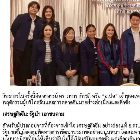
วิทยากรในครั้งนี้คือ อาจารย์ ดร. ภากร กัทชลี หรือ “อ.ปอ” เจ้าขอ
พฤติกรรมผู้บริโภคจีนและการตลาดจีนมาอย่างต่อเนื่องและลึกซึ้ง
เศรษฐกิจจีน: รัฐนำ เอกชนตาม
สำหรับผู้ประกอบการที่ต้องการเข้าใจ เศรษฐกิจจีน อย่างถ่องแท้ อ.ด
รัฐบาลจีนยังคงกุมทิศทางการพัฒนาประเทศอย่างแน่นหนา โดยเฉพาะกา
นโยบายนี้สะท้อนให้เห็นว่าจีนไม่ได้เปิดเสรีแบบสุดขั้ว แต่เลือกเดิ