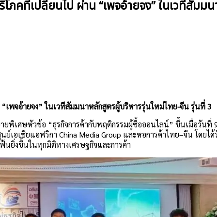
ภคที่เปลี่ยนไป ผ่าน “เพจอ้ายจง” ในเวทีสัมมนาหล
“เพจอ้ายจง” ในเวทีสัมมนาหลักสูตรผู้บริหารรุ่นใหม่ไทย-จีน รุ่นที่ 3
บรรยายพิเศษหัวข้อ “ธุรกิจการค้ากับพฤติกรรมผู้ซื้อออนไลน์” ขึ้นเมื่อ
ีน ศูนย์เอเชียแอฟริกา China Media Group และหอการค้าไทย–จีน โด
้นยิ่งขึ้นในทุกมิติทางเศรษฐกิจและการค้า