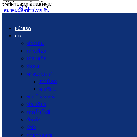
รหัสผ่านจะถูกอีเมล์ถึงคุณ
สมาคมผู้สื่อข่าวไทย-จีน
หน้าแรก
ข่าว
ข่าวเด่น
การเมือง
เศรษฐกิจ
สังคม
ต่างประเทศ
รอบโลก
อาเซียน
ข่าววิเคราะห์
ท่องเที่ยว
เทคโนโลยี
บันเทิง
กีฬา
สาธารณสุข