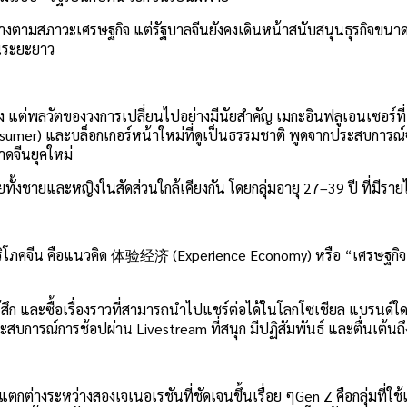
บ้างตามสภาวะเศรษฐกิจ แต่รัฐบาลจีนยังคงเดินหน้าสนับสนุนธุรกิจขนา
ในระยะยาว
 แต่พลวัตของวงการเปลี่ยนไปอย่างมีนัยสำคัญ เมกะอินฟลูเอนเซอร์ที่เค
umer) และบล็อกเกอร์หน้าใหม่ที่ดูเป็นธรรมชาติ พูดจากประสบการณ์จริง
าดจีนยุคใหม่
ยทั้งชายและหญิงในสัดส่วนใกล้เคียงกัน โดยกลุ่มอายุ 27–39 ปี ที่มีราย
ผู้บริโภคจีน คือแนวคิด 体验经济 (Experience Economy) หรือ “เศรษฐกิจเ
ามรู้สึก และซื้อเรื่องราวที่สามารถนำไปแชร์ต่อได้ในโลกโซเชียล แบรน
ประสบการณ์การช้อปผ่าน Livestream ที่สนุก มีปฏิสัมพันธ์ และตื่นเต้นถึ
ตกต่างระหว่างสองเจเนอเรชันที่ชัดเจนขึ้นเรื่อย ๆGen Z คือกลุ่มที่ใช