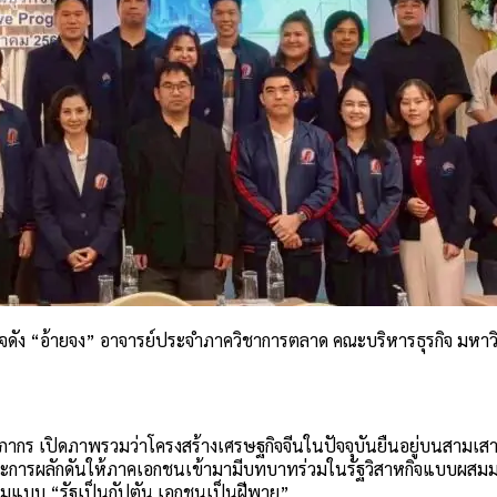
งเพจดัง “อ้ายจง” อาจารย์ประจำภาควิชาการตลาด คณะบริหารธุรกิจ มหาว
ร.ภากร เปิดภาพรวมว่าโครงสร้างเศรษฐกิจจีนในปัจจุบันยืนอยู่บนสามเส
รผลักดันให้ภาคเอกชนเข้ามามีบทบาทร่วมในรัฐวิสาหกิจแบบผสมมากขึ้
นเกมแบบ “รัฐเป็นกัปตัน เอกชนเป็นฝีพาย”