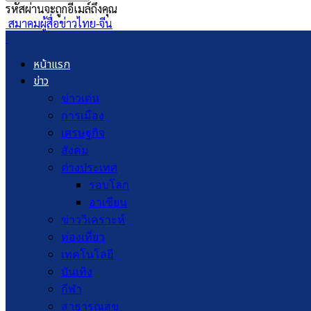
รหัสผ่านจะถูกอีเมล์ถึงคุณ
สมาคมผู้สื่อข่าวไทย-จีน
หน้าแรก
ข่าว
ข่าวเด่น
การเมือง
เศรษฐกิจ
สังคม
ต่างประเทศ
รอบโลก
อาเซียน
ข่าววิเคราะห์
ท่องเที่ยว
เทคโนโลยี
บันเทิง
กีฬา
สาธารณสุข