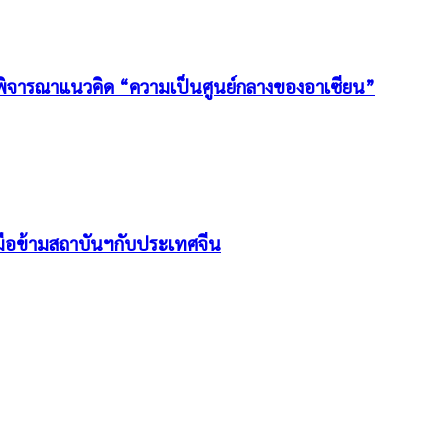
นพิจารณาแนวคิด “ความเป็นศูนย์กลางของอาเซียน”
มือข้ามสถาบันฯกับประเทศจีน