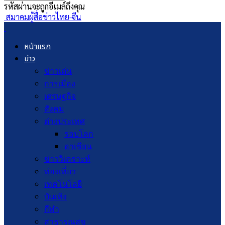
รหัสผ่านจะถูกอีเมล์ถึงคุณ
สมาคมผู้สื่อข่าวไทย-จีน
หน้าแรก
ข่าว
ข่าวเด่น
การเมือง
เศรษฐกิจ
สังคม
ต่างประเทศ
รอบโลก
อาเซียน
ข่าววิเคราะห์
ท่องเที่ยว
เทคโนโลยี
บันเทิง
กีฬา
สาธารณสุข