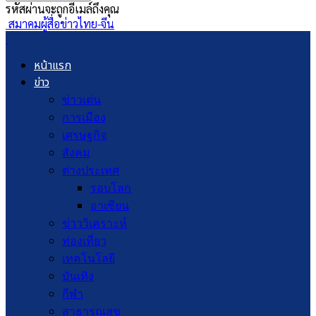
รหัสผ่านจะถูกอีเมล์ถึงคุณ
สมาคมผู้สื่อข่าวไทย-จีน
หน้าแรก
ข่าว
ข่าวเด่น
การเมือง
เศรษฐกิจ
สังคม
ต่างประเทศ
รอบโลก
อาเซียน
ข่าววิเคราะห์
ท่องเที่ยว
เทคโนโลยี
บันเทิง
กีฬา
สาธารณสุข