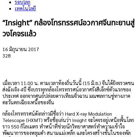
รอบโลก
เทคโนโลยี
​“Insight” กล้องโทรทรรศน์อวกาศจีนทะยานสู่
วงโคจรแล้ว
16 มิถุนายน 2017
328
เมื่อเวลา 11.00 น. ตามเวลาท้องถิ่นวันนี้ (15 มิ.ย.) จีนได้ยิงจรวดขน
ส่งฉังเจิง-4บี ซึ่งบรรทุกกล้องโทรทรรศน์อวกาศรังสีเอ็กซ์ตัวแรกของ
ประเทศ ออกจากศูนย์ปล่อยดาวเทียมจิ่วฉวน มณฑลกานซู่ทางภาค
ตะวันตกเฉียงเหนือของจีน
กล้องโทรทรรศน์ดังกล่าวมีชื่อว่า Hard X-ray Modulation
Telescope (HXMT) หรือชื่อเล่นว่า Insight จะโคจรอยู่เหนือพื้นโลก
ราว 550 กิโลเมตร ทำหน้าที่ช่วยนักวิทยาศาสตร์ทำความเข้าใจ
พัฒนาการของหลุมดำ สนามแม่เหล็ก และโครงสร้างชั้นในของพัล