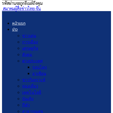
รหัสผ่านจะถูกอีเมล์ถึงคุณ
สมาคมผู้สื่อข่าวไทย-จีน
หน้าแรก
ข่าว
ข่าวเด่น
การเมือง
เศรษฐกิจ
สังคม
ต่างประเทศ
รอบโลก
อาเซียน
ข่าววิเคราะห์
ท่องเที่ยว
เทคโนโลยี
บันเทิง
กีฬา
สาธารณสุข