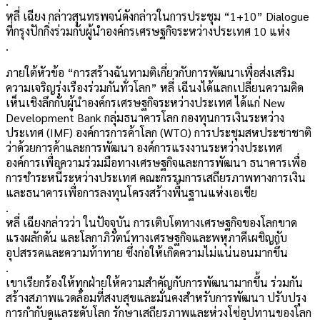
.
หลี่ เฉียง กล่าวสุนทรพจน์ดังกล่าวในการประชุม “1+10” Dialogue
ที่กรุงปักกิ่งร่วมกับผู้นำองค์กรเศรษฐกิจระหว่างประเทศ 10 แห่ง
.
ภายใต้หัวข้อ “การสร้างฉันทามติเกี่ยวกับการพัฒนาเพื่อส่งเสริม
ความเจริญรุ่งเรืองร่วมกันทั่วโลก” หลี่ เฉีนงได้แลกเปลี่ยนความคิด
เห็นเชิงลึกกับผู้นำองค์กรเศรษฐกิจระหว่างประเทศ ได้แก่ New
Development Bank กลุ่มธนาคารโลก กองทุนการเงินระหว่าง
ประเทศ (IMF) องค์การการค้าโลก (WTO) การประชุมสหประชาชาติ
ว่าด้วยการค้าและการพัฒนา องค์การแรงงานระหว่างประเทศ
องค์การเพื่อความร่วมมือทางเศรษฐกิจและการพัฒนา ธนาคารเพื่อ
การชำระหนี้ระหว่างประเทศ คณะกรรมการเสถียรภาพทางการเงิน
และธนาคารเพื่อการลงทุนโครงสร้างพื้นฐานแห่งเอเชีย
.
หลี่ เฉียงกล่าวว่า ในปัจจุบัน การเติบโตทางเศรษฐกิจของโลกขาด
แรงผลักดัน และโลกาภิวัตน์ทางเศรษฐกิจและพหุภาคีเผชิญกับ
อุปสรรคและความท้าทาย ซึ่งก่อให้เกิดความไม่แน่นอนมากขึ้น
.
เขาเรียกร้องให้ทุกฝ่ายให้ความสำคัญกับการพัฒนามากขึ้น ร่วมกัน
สร้างสภาพแวดล้อมที่สงบสุขและมั่นคงสำหรับการพัฒนา ปรับปรุง
การกำกับดูแลระดับโลก รักษาเสถียรภาพและห่วงโซ่อุปทานของโลก