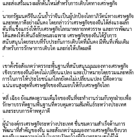
และส่งเสริมแรงผลักดันใหม่สำหรับการเติบโตทางเศรษฐกิจ
.
นายกรัฐมนตรีจีนเน้นย้ำว่าจีนเป็นผู้ปกป้องโลกาภิวัตน์ทางเศรษฐกิจ
และพหุภาคีอย่างมั่นคง โดยกล่าวว่าเศรษฐกิจของจีนได้ส่งแรงผลัก
ดันที่แข็งแกร่งให้กับเศรษฐกิจโลกมาหลายทศวรรษ และการพัฒนา
ได้แสดงให้เห็นถึงลักษณะเฉพาะ เศรษฐกิจของจีนได้รับการ
สนับสนุนโดยระบบที่รับประกันการเติบโตที่มั่นคง มีพื้นที่เพิ่มเติม
สำหรับการรักษาการเติบโต และก่อให้เกิดผลดี
.
เขาตั้งข้อสังเกตว่าตรรกะพื้นฐานที่สนับสนุนมุมมองทางเศรษฐกิจ
เชิงบวกของจีนยังคงไม่เปลี่ยนแปลง และเป้าหมายโดยรวมและหลัก
การในการให้ประโยชน์แก่โลกยังคงไม่เปลี่ยนแปลง นี่คือความ
แน่นอนสูงสุดที่เศรษฐกิจของจีนมอบให้กับเศรษฐกิจโลก
.
หลี่ เฉียง ยังแสดงความเต็มใจของจีนที่จะทำงานร่วมกับทุกฝ่ายเพื่อ
รักษาบรรทัดฐานพื้นฐานที่ควบคุมความสัมพันธ์ระหว่างประเทศ
และระบบการค้าพหุภาคี
.
ผู้นำองค์กรเศรษฐกิจระหว่างประเทศ ชื่นชมความสำเร็จด้านการ
พัฒนาที่สำคัญของจีน และสังเกตว่ามุมมองทางเศรษฐกิจเชิงบวก
ของจีนและความมุ่งมั่นในการเปิดกว้างที่มีมาตรฐานสูงได้ให้