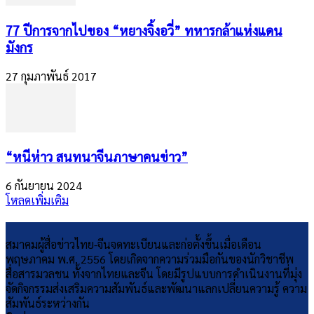
​77 ปีการจากไปของ “หยางจิ้งอวี่” ทหารกล้าแห่งแดน
มังกร
27 กุมภาพันธ์ 2017
“หนีห่าว สนทนาจีนภาษาคนข่าว”
6 กันยายน 2024
โหลดเพิ่มเติม
สมาคมผู้สื่อข่าวไทย-จีนจดทะเบียนและก่อตั้งขึ้นเมื่อเดือน
พฤษภาคม พ.ศ. 2556 โดยเกิดจากความร่วมมือกันของนักวิชาชีพ
สื่อสารมวลชน ทั้งจากไทยและจีน โดยมีรูปแบบการดำเนินงานที่มุ่ง
จัดกิจกรรมส่งเสริมความสัมพันธ์และพัฒนาแลกเปลี่ยนความรู้ ความ
สัมพันธ์ระหว่างกัน