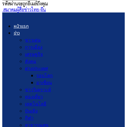
รหัสผ่านจะถูกอีเมล์ถึงคุณ
สมาคมผู้สื่อข่าวไทย-จีน
หน้าแรก
ข่าว
ข่าวเด่น
การเมือง
เศรษฐกิจ
สังคม
ต่างประเทศ
รอบโลก
อาเซียน
ข่าววิเคราะห์
ท่องเที่ยว
เทคโนโลยี
บันเทิง
กีฬา
สาธารณสุข