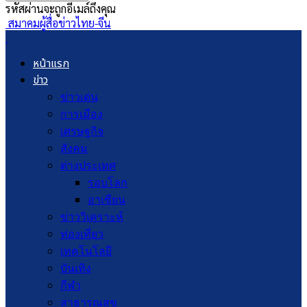
รหัสผ่านจะถูกอีเมล์ถึงคุณ
สมาคมผู้สื่อข่าวไทย-จีน
หน้าแรก
ข่าว
ข่าวเด่น
การเมือง
เศรษฐกิจ
สังคม
ต่างประเทศ
รอบโลก
อาเซียน
ข่าววิเคราะห์
ท่องเที่ยว
เทคโนโลยี
บันเทิง
กีฬา
สาธารณสุข