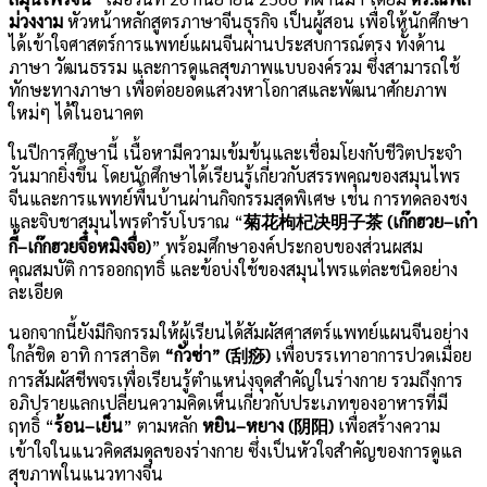
ม่วงงาม
หัวหน้าหลักสูตรภาษาจีนธุรกิจ เป็นผู้สอน เพื่อให้นักศึกษา
ได้เข้าใจศาสตร์การแพทย์แผนจีนผ่านประสบการณ์ตรง ทั้งด้าน
ภาษา วัฒนธรรม และการดูแลสุขภาพแบบองค์รวม ซึ่งสามารถใช้
ทักษะทางภาษา เพื่อต่อยอดแสวงหาโอกาสและพัฒนาศักยภาพ
ใหม่ๆ ได้ในอนาคต
ในปีการศึกษานี้ เนื้อหามีความเข้มข้นและเชื่อมโยงกับชีวิตประจำ
วันมากยิ่งขึ้น โดยนักศึกษาได้เรียนรู้เกี่ยวกับสรรพคุณของสมุนไพร
จีนและการแพทย์พื้นบ้านผ่านกิจกรรมสุดพิเศษ เช่น การทดลองชง
และจิบชาสมุนไพรตำรับโบราณ “
菊花枸杞决明子茶
(เก๊กฮวย–เก๋า
กี้–เก๊กฮวยจื๋อหมิงจื่อ)
” พร้อมศึกษาองค์ประกอบของส่วนผสม
คุณสมบัติ การออกฤทธิ์ และข้อบ่งใช้ของสมุนไพรแต่ละชนิดอย่าง
ละเอียด
นอกจากนี้ยังมีกิจกรรมให้ผู้เรียนได้สัมผัสศาสตร์แพทย์แผนจีนอย่าง
ใกล้ชิด อาทิ การสาธิต
“กัวซ่า” (
刮痧
)
เพื่อบรรเทาอาการปวดเมื่อย
การสัมผัสชีพจรเพื่อเรียนรู้ตำแหน่งจุดสำคัญในร่างกาย รวมถึงการ
อภิปรายแลกเปลี่ยนความคิดเห็นเกี่ยวกับประเภทของอาหารที่มี
ฤทธิ์ “
ร้อน–เย็น
” ตามหลัก
หยิน–หยาง (
阴阳
)
เพื่อสร้างความ
เข้าใจในแนวคิดสมดุลของร่างกาย ซึ่งเป็นหัวใจสำคัญของการดูแล
สุขภาพในแนวทางจีน