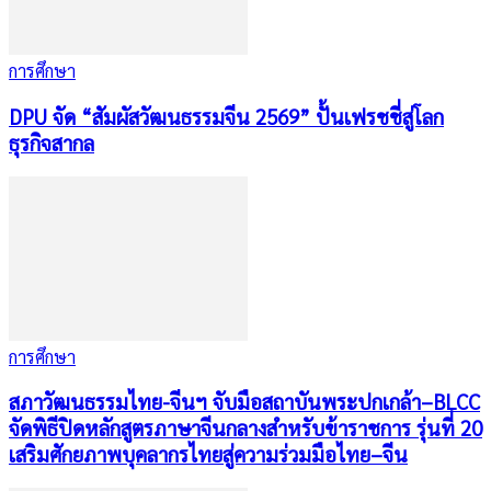
การศึกษา
DPU จัด “สัมผัสวัฒนธรรมจีน 2569” ปั้นเฟรชชี่สู่โลก
ธุรกิจสากล
การศึกษา
สภาวัฒนธรรมไทย-จีนฯ จับมือสถาบันพระปกเกล้า–BLCC
จัดพิธีปิดหลักสูตรภาษาจีนกลางสำหรับข้าราชการ รุ่นที่ 20
เสริมศักยภาพบุคลากรไทยสู่ความร่วมมือไทย–จีน