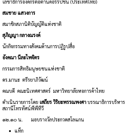
เลขาธิการองค์กรต่อต้านคอร์รัปชั่น (ประเทศไทย)
สมชาย แสวงการ
สมาชิกสภานิติบัญญัติแห่งชาติ
สุภิญญา กลางณรงค์
นักกิจกรรมทางสังคมด้านการปฏิรูปสื่อ
อังคณา นีละไพจิตร
กรรมการสิทธิมนุษยชนแห่งชาติ
ดร.มานะ ตรีรยาภิวัฒน์
คณบดี คณะนิเทศศาสตร์ มหาวิทยาลัยหอการค้าไทย
ดำเนินรายการโดย
เสถียร วิริยะพรรณพงศา
บรรณาธิการบริหาร
สถานีโทรทัศน์พีพีทีวี
๑๒.๑๐ น. มอบรางวัลประกวดสโลแกน
แท็ก