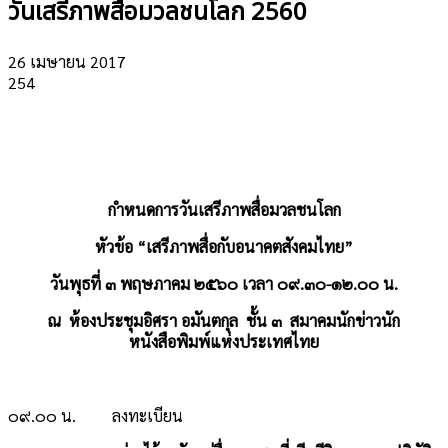
วันเสรีภาพสื่อมวลชนโลก 2560
26 เมษายน 2017
254
กำหนดการวันเสรีภาพสื่อมวลชนโลก
หัวข้อ
“เสรีภาพสื่อกับอนาคตสังคมไทย”
วันพุธที่ ๓ พฤษภาคม ๒๕๖๐ เวลา ๐๙.๓๐-๑๒.๐๐ น.
ณ ห้องประชุมอิศรา อมันตกุล ชั้น ๓ สมาคมนักข่าวนัก
หนังสือพิมพ์แห่งประเทศไทย
๐๙.๐๐ น. ลงทะเบียน