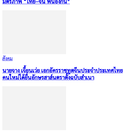
มิตรภาพ “ไทย–จีน พี่น้องกัน”
สังคม
นายจาง เจี้ยนเว่ย เอกอัครราชทูตจีนประจำประเทศไทย
คนใหม่ได้ยื่นอักษรสาส์นตราตั้งฉบับสำเนา