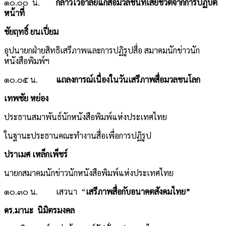
๑๐.๐๐ น.
กล่าวไว้อาลัยแก่สื่อมวลชนที่เสียชีวิตจากการปฏิบัติ
หน้าที่
ชัยฤทธิ์ ยนเปี่ยม
อุปนายกฝ่ายสิทธิเสรีภาพและการปฏิรูปสื่อ สมาคมนักข่าวนัก
หนังสือพิมพ์ฯ
๑๐.๐๕ น.
แถลงการณ์เนื่องในวันเสรีภาพสื่อมวลชนโลก
เทพชัย หย่อง
ประธานสมาพันธ์นักหนังสือพิมพ์แห่งประเทศไทย
ในฐานะประธานคณะทำงานสื่อเพื่อการปฏิรูป
ปราเมศ เหล็กเพ็ชร์
นายกสมาคมนักข่าวนักหนังสือพิมพ์แห่งประเทศไทย
๑๐.๓๐ น. เสวนา “
เสรีภาพสื่อกับอนาคตสังคมไทย”
ดร.มานะ นิมิตรมงคล