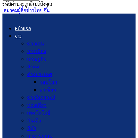
รหัสผ่านจะถูกอีเมล์ถึงคุณ
สมาคมผู้สื่อข่าวไทย-จีน
หน้าแรก
ข่าว
ข่าวเด่น
การเมือง
เศรษฐกิจ
สังคม
ต่างประเทศ
รอบโลก
อาเซียน
ข่าววิเคราะห์
ท่องเที่ยว
เทคโนโลยี
บันเทิง
กีฬา
สาธารณสุข