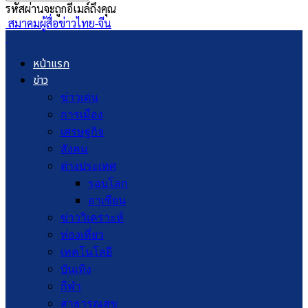
รหัสผ่านจะถูกอีเมล์ถึงคุณ
สมาคมผู้สื่อข่าวไทย-จีน
หน้าแรก
ข่าว
ข่าวเด่น
การเมือง
เศรษฐกิจ
สังคม
ต่างประเทศ
รอบโลก
อาเซียน
ข่าววิเคราะห์
ท่องเที่ยว
เทคโนโลยี
บันเทิง
กีฬา
สาธารณสุข