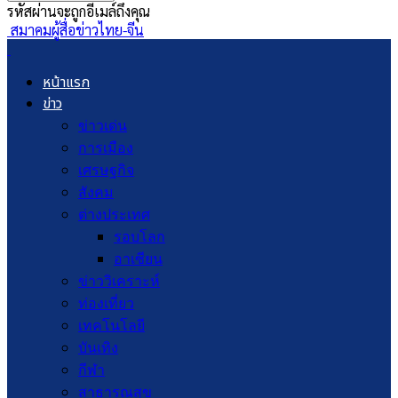
รหัสผ่านจะถูกอีเมล์ถึงคุณ
สมาคมผู้สื่อข่าวไทย-จีน
หน้าแรก
ข่าว
ข่าวเด่น
การเมือง
เศรษฐกิจ
สังคม
ต่างประเทศ
รอบโลก
อาเซียน
ข่าววิเคราะห์
ท่องเที่ยว
เทคโนโลยี
บันเทิง
กีฬา
สาธารณสุข