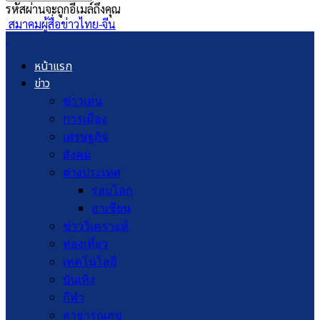
รหัสผ่านจะถูกอีเมล์ถึงคุณ
สมาคมผู้สื่อข่าวไทย-จีน
หน้าแรก
ข่าว
ข่าวเด่น
การเมือง
เศรษฐกิจ
สังคม
ต่างประเทศ
รอบโลก
อาเซียน
ข่าววิเคราะห์
ท่องเที่ยว
เทคโนโลยี
บันเทิง
กีฬา
สาธารณสุข