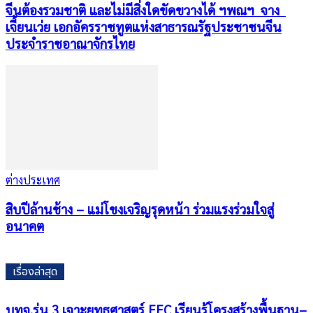
จีนต้องรวมชาติ และไม่มีสิ่งใดขัดขวางได้ ฯพณฯ จาง
เจี้ยนเว่ย เอกอัครราชทูตแห่งสาธารณรัฐประชาชนจีน
ประจำราชอาณาจักรไทย
ต่างประเทศ
สิบปีล้านช้าง – แม่โขงเจริญรุดหน้า ร่วมแรงร่วมใจสู่
อนาคต
เรื่องล่าสุด
บทจ.รุ่น 3 เจาะยุทธศาสตร์ EEC เรียนรู้โครงสร้างพื้นฐาน–