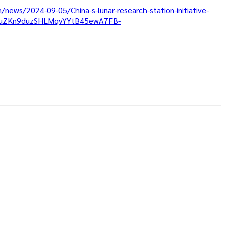
news/2024-09-05/China-s-lunar-research-station-initiative-
EQuZKn9duzSHLMqvYYtB45ewA7FB-