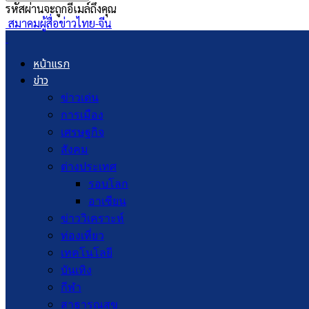
รหัสผ่านจะถูกอีเมล์ถึงคุณ
สมาคมผู้สื่อข่าวไทย-จีน
หน้าแรก
ข่าว
ข่าวเด่น
การเมือง
เศรษฐกิจ
สังคม
ต่างประเทศ
รอบโลก
อาเซียน
ข่าววิเคราะห์
ท่องเที่ยว
เทคโนโลยี
บันเทิง
กีฬา
สาธารณสุข