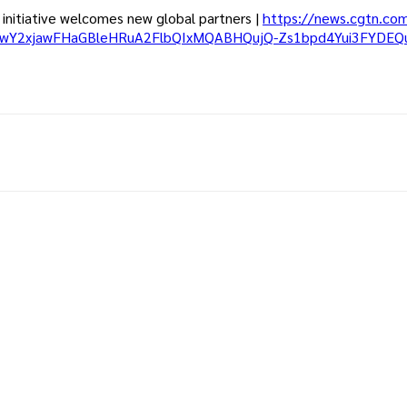
initiative welcomes new global partners |
https://news.cgtn.com/
id=IwY2xjawFHaGBleHRuA2FlbQIxMQABHQujQ-Zs1bpd4Yui3FYD