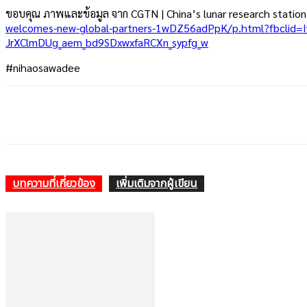
ขอบคุณ ภาพและข้อมูล จาก CGTN | China’s lunar research station 
welcomes-new-global-partners-1wDZ56adPpK/p.html?fbcl
JrXClmDUg_aem_bd9SDxwxfaRCXn_sypfg_w
#nihaosawadee
บทความที่เกี่ยวข้อง
เพิ่มเติมจากผู้เขียน