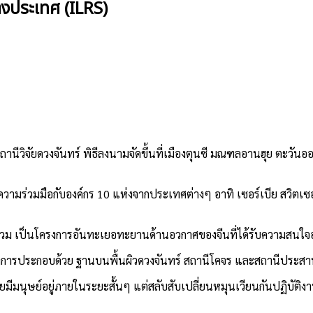
างประเทศ (ILRS)
วิจัยดวงจันทร์ พิธีลงนามจัดขึ้นที่เมืองตุนซี มณฑลอานฮุย ตะวันออก
ป็นความร่วมมือกับองค์กร 10 แห่งจากประเทศต่างๆ อาทิ เซอร์เบีย สวิต
เข้าร่วม เป็นโครงการอันทะเยอทะยานด้านอวกาศของจีนที่ได้รับความสน
ม โครงการประกอบด้วย ฐานบนพื้นผิวดวงจันทร์ สถานีโคจร และสถานีประ
ีมนุษย์อยู่ภายในระยะสั้นๆ แต่สลับสับเปลี่ยนหมุนเวียนกันปฏิบัต