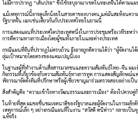
ไม่มีการปรากฏ “เส้นประ” ซึ่งใช้ระบุอาณาเขตในทะเลจีนใต้ตามแผน
แม้เหตุการณ์นี้อาจดูเล็กน้อยในสายตาของบางคน แต่มันสะท้อนความปร
รัฐบาลจีน เฉกเช่นเดียวกันกับประเทศไทยในยามนี้
การแสดงแผนที่ประเทศใดประเทศหนึ่งในการประชุมหรือเวทีระหว่างประ
การตีความทางการเมืองโดยผู้ชมทั้งภายในและต่างประเทศ
กรณีแผนที่จีนที่ปรากฏไม่ครบถ้วน จึงอาจถูกตีความได้ว่า “ผู้จัดงา
ลุ่มเป้าหมายโดยตรงของแคมเปญนี้เอง
ในฐานะผู้ที่ทำงานด้านสื่อสารมวลชนและความสัมพันธ์ไทย–จีน ผม
กิจกรรมที่เกี่ยวข้องกับความสัมพันธ์ทางการทูต การแสดงสัญลักษณ์แห
พิจารณาจัดตั้งทีมที่ปรึกษาหรือผู้เชี่ยวชาญมาร่วมตรวจสอบอย่างเป็
สิ่งสำคัญคือ “ความเข้าใจทางวัฒนธรรมและการเมือง” ต้องไปควบคู่ก
ในท้ายที่สุด ผมขอชื่นชมเจตนาดีของรัฐบาลและผู้จัดงานในการผลัก
เหตุการณ์เล็ก ๆ อย่างกรณีแผนที่ในงาน “สวัสดี หนีห่าว” กลายเป็นจ
แท้จริง