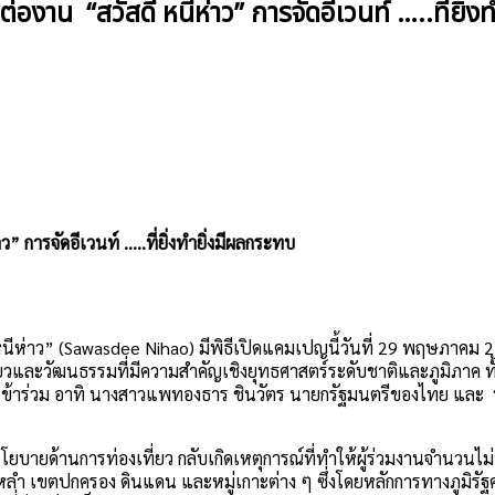
องาน “สวัสดี หนีห่าว” การจัดอีเวนท์ …..ที่ยิ่ง
ว” การจัดอีเวนท์ …..ที่ยิ่งทำยิ่งมีผลกระทบ
หนีห่าว” (Sawasdee Nihao) มีพิธีเปิดแคมเปญนี้วันที่ 29 พฤษภาค
และวัฒนธรรมที่มีความสำคัญเชิงยุทธศาสตร์ระดับชาติและภูมิภาค ทั
ศเข้าร่วม อาทิ นางสาวแพทองธาร ชินวัตร นายกรัฐมนตรีของไทย และ
านโยบายด้านการท่องเที่ยว กลับเกิดเหตุการณ์ที่ทำให้ผู้ร่วมงานจำนว
หหลำ เขตปกครอง ดินแดน และหมู่เกาะต่าง ๆ ซึ่งโดยหลักการทางภูมิรัฐ