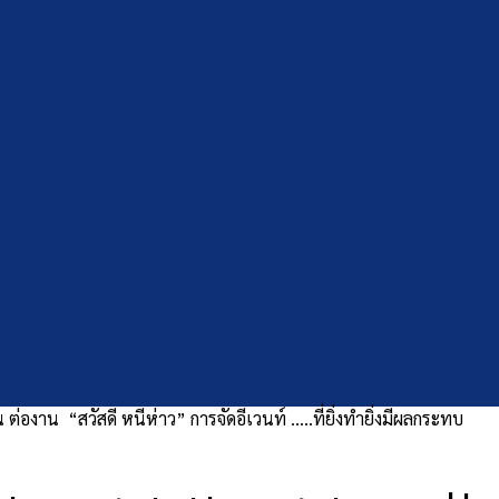
่องาน “สวัสดี หนีห่าว” การจัดอีเวนท์ …..ที่ยิ่งทำยิ่งมีผลกระทบ