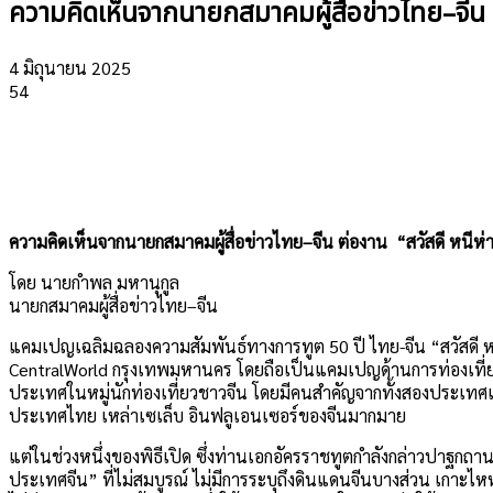
ความคิดเห็นจากนายกสมาคมผู้สื่อข่าวไทย–จีน ต่
4 มิถุนายน 2025
54
ความคิดเห็นจากนายกสมาคมผู้สื่อข่าวไทย–จีน ต่องาน
“สวัสดี หนีห่า
โดย นายกำพล มหานุกูล
นายกสมาคมผู้สื่อข่าวไทย–จีน
แคมเปญเฉลิมฉลองความสัมพันธ์ทางการทูต 50 ปี ไทย-จีน “สวัสดี 
CentralWorld กรุงเทพมหานคร โดยถือเป็นแคมเปญด้านการท่องเที่ยว
ประเทศในหมู่นักท่องเที่ยวชาวจีน โดยมีคนสำคัญจากทั้งสองประเท
ประเทศไทย เหล่าเซเล็บ อินฟลูเอนเซอร์ของจีนมากมาย
แต่ในช่วงหนึ่งของพิธีเปิด ซึ่งท่านเอกอัครราชทูตกำลังกล่าวปาฐกถ
ประเทศจีน” ที่ไม่สมบูรณ์ ไม่มีการระบุถึงดินแดนจีนบางส่วน เกาะไ