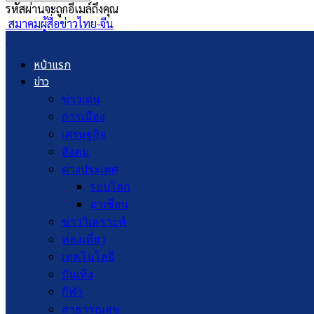
รหัสผ่านจะถูกอีเมล์ถึงคุณ
สมาคมผู้สื่อข่าวไทย-จีน
หน้าแรก
ข่าว
ข่าวเด่น
การเมือง
เศรษฐกิจ
สังคม
ต่างประเทศ
รอบโลก
อาเซียน
ข่าววิเคราะห์
ท่องเที่ยว
เทคโนโลยี
บันเทิง
กีฬา
สาธารณสุข