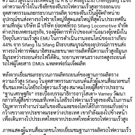
ความเร็วสูงในประเทศจีนฐาน R & D ตั้งอยู่ในรถ Chengyang ในชิง
เต่าความเข้าใจในเชิงลึกของจีนรถไฟความเร็วสูงการออกแบบ
อุตสาหกรรมและกระบวนการผลิต รถของจีนเป็นผู้จัดจำหน่าย
อุปกรณ์ขนส่งทางรถไฟรายใหญ่ที่สุดและใหญ่ที่สุดในประเทศจีน
ตามที่กลุ่ม บริษัท มี บริษัท ย่อยหลักรถ Sifang Locomotive จำกัด
ต่างประเทศกรมธุรกิจ, รองผู้จัดการทั่วไปของเต่าน้อมวงจุ้ยหมิงใน
ปัจจุบันความเร็วสูง EMU ในการดำเนินงานออนไลน์ของเราเกือบ
44% จาก Sifang ใน Sifang มีระบบสมบูรณ์ของอุปกรณ์การขนส่ง
ทางรถไฟการพัฒนาอิสระและขนาดการผลิตที่มีความเร็วสูงอีมูนก
อีมูระหว่างรถยนต์รถไฟใต้ดิน, รถยานพาหนะรางเกรดสูงรถยนต์
รถไฟผู้โดยสาร DMUs แพลตฟอร์มเจ็ดผลิต
หลังจากเยี่ยมชมกระบวนการผลิตรถยนต์ของฐานการผลิตราง
ความเร็วสูง Sifang ในอุตสาหกรรมยานยนต์แล้วผู้แทนสื่อมวลชนก็
ชื่นชมเทคโนโลยีรถไฟความเร็วสูง สมาคมไทยผู้สื่อข่าวประธาน
“ฐานเศรษฐกิจ” กระเบื้องบรรณาธิการอาวุโสเดา• Varney วัฒนา
กล่าวกับผู้สื่อข่าวขณะที่เทคโนโลยีรถไฟความเร็วสูงของจีนในการแก้
ปัญหาการทำงานร่วมกันของจีนและของโลกได้รับการยอมรับอย่าง
กว้างขวางจากประชาคมระหว่างประเทศ เขากำลังมองไปข้างหน้า
เพื่อเดินทางไปประเทศไทยจากประเทศไทยด้วยรถไฟความเร็วสูง
ภาพแสดงผู้แทนสื่อมวลชนไทยเยี่ยมชมฐานการผลิตรถไฟความเร็ว