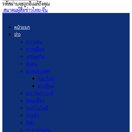
รหัสผ่านจะถูกอีเมล์ถึงคุณ
สมาคมผู้สื่อข่าวไทย-จีน
หน้าแรก
ข่าว
ข่าวเด่น
การเมือง
เศรษฐกิจ
สังคม
ต่างประเทศ
รอบโลก
อาเซียน
ข่าววิเคราะห์
ท่องเที่ยว
เทคโนโลยี
บันเทิง
กีฬา
สาธารณสุข