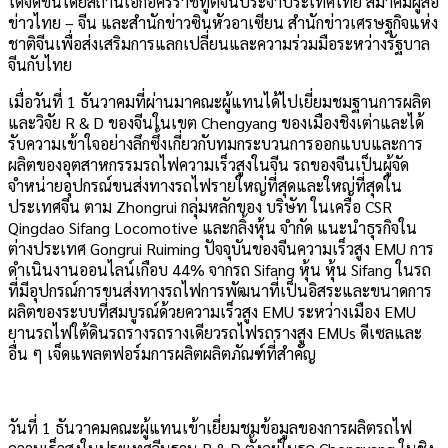
ได้จัดขึ้นโดยสถานเอกอัครราชทูตจีนประจำประเทศไทย สมาคมผู้สื่อ
ข่าวไทย – จีน และสำนักข่าวซินหัวอาเซียน สำนักข่าวเศรษฐกิจแห่ง
ชาติจีนเพื่อส่งเสริมการแลกเปลี่ยนและความร่วมมือระหว่างรัฐบาล
จีนกับไทย
เมื่อวันที่ 1 ธันวาคมที่ผ่านมาคณะผู้แทนได้ไปเยี่ยมชมฐานการผลิต
และวิจัย R & D ของจีนในเขต Chengyang ของเมืองชิงเต่าและได้
รับความเข้าใจอย่างลึกซึ้งเกี่ยวกับทมกระบวนการออกแบบและการ
ผลิตของอุตสาหกรรมรถไฟความเร็วสูงในจีน รถของจีนเป็นผู้จัด
จำหน่ายอุปกรณ์ขนส่งทางรถไฟรายใหญ่ที่สุดและใหญ่ที่สุดใน
ประเทศจีน ตาม Zhongrui กลุ่มหลักของ บริษัท ในเครือ CSR
Qingdao Sifang Locomotive และกลิ้งหุ้น จำกัด แนะนำธุรกิจใน
ต่างประเทศ Gongrui Ruiming ปัจจุบันของจีนความเร็วสูง EMU การ
ดำเนินงานออนไลน์เกือบ 44% จากรถ Sifang หุ้น หุ้น Sifang ในรถ
ที่มีอุปกรณ์การขนส่งทางรถไฟการพัฒนาที่เป็นอิสระและขนาดการ
ผลิตของระบบที่สมบูรณ์ด้วยความเร็วสูง EMU ระหว่างเมือง EMU
ยานรถไฟใต้ดินรถรางรถรางเดียวรถไฟรถรางสูง EMUs ดีเซลและ
อื่น ๆ เจ็ดแพลตฟอร์มการผลิตผลิตภัณฑ์ที่สำคัญ
วันที่ 1 ธันวาคมคณะผู้แทนเข้าเยี่ยมชมข้อมูลของการผลิตรถไฟ