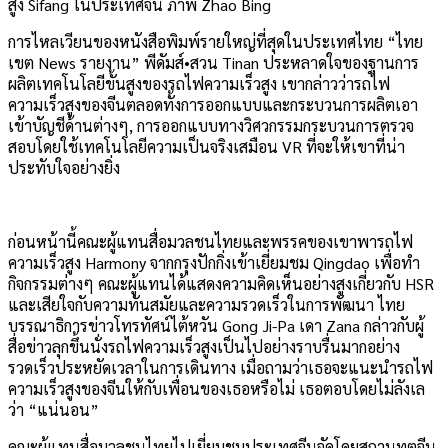
สูง Sifang ในประเทศจีน ภาพ Zhao Bing
การไหลเวียนของหนังสือพิมพ์รายใหญ่ที่สุดในประเทศไทย “ไทย
เขต News รายงาน” พีดัมส์•สวน Tinan ประหลาดใจของฐานการ
ผลิตเทคโนโลยีขั้นสูงของรถไฟความเร็วสูง เขากล่าวว่ารถไฟ
ความเร็วสูงของจีนตลอดทั้งการออกแบบและกระบวนการผลิตเอา
เข้าบัญชีด้านต่างๆ, การออกแบบทางวิศวกรรมกระบวนการตรวจ
สอบโดยใช้เทคโนโลยีความเป็นจริงเสมือน VR ที่จะให้เขาที่น่า
ประทับใจอย่างยิ่ง
ก่อนหน้านี้คณะผู้แทนสื่อมวลชนไทยและพรรคของเขาพารถไฟ
ความเร็วสูง Harmony จากกรุงปักกิ่งเข้าเยี่ยมชม Qingdao เพื่อทำ
กิจกรรมต่างๆ คณะผู้แทนได้แสดงความคิดเห็นอย่างสูงเกี่ยวกับ HSR
และเสียใจกับความทันสมัยและความรวดเร็วในการพัฒนา ไทย
บรรณาธิการข่าวโทรทัศน์ไต้หวัน Gong Ji-Pa เดา Zana กล่าวกับผู้
สื่อข่าวลุกขึ้นนั่งรถไฟความเร็วสูงเป็นไปอย่างราบรื่นมากอย่าง
รวดเร็วประหยัดเวลาในการเดินทาง เมื่อถามว่าเธอจะแนะนำรถไฟ
ความเร็วสูงของจีนให้กับเพื่อนของเธอหรือไม่ เธอตอบโดยไม่ลังเล
ว่า “แน่นอน”
คณะผู้แทนสื่อมวลชนไทยไปเยี่ยมชมประเทศจีนจัดโดยสถานทูตจีน