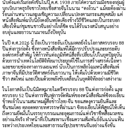
นับตั้งแต่เริ่มก่อตั้งขึ้นในปี ค.ศ. 1938 ภายใต้ความร่วมมือของกลุ่มผู้
บุกเบิกภาคธุรกิจชาวไทยเชื้อสายจีนในนาม “ตงง้วน” แม้จะต้องผ่าน
ร้อนผ่านหนาวและเผชิญความเปลี่ยนแปลงตามกระแสยุคสมัย แต่
หนังสือพิมพ์ฉบับนี้ยังคงยืนหยัดเคียงข้างวิถีชีวิตและเป็นกระบอก
เสียงให้แก่ชุมชนชาวจีนอย่างใกล้ชิด จนได้รับแรงสนับสนุนอย่าง
อบอุ่นและยาวนานมาจนถึงปัจจุบัน
ในปี ค.ศ.2026 นี้ ถือเป็นวาระอันเป็นมงคลยิ่งในโอกาสครบรอบ 88
ปีแห่งการก่อตั้ง ซึ่งทางหนังสือพิมพ์ได้มีการปรับปรุงและยกระดับ
องค์กรครั้งสำคัญ ให้ก้าวทันต่อภูมิทัศน์สื่อที่เปลี่ยนไปในยุคปัจจุบัน
ด้วยการนำเทคโนโลยีดิจิทัลมาประยุกต์ใช้ในการสร้างสรรค์เนื้อหา
และขยายช่องทางการเผยแพร่ นับเป็นการพลิกโฉมหนังสือพิมพ์
ภาษาจีนที่มีประวัติศาสตร์อันยาวนาน ให้เต็มไปด้วยความมีชีวิต
ชีวา สดใหม่ และเปี่ยมด้วยพลังขับเคลื่อนในยุคดิจิทัลอย่างสง่างาม
ในโอกาสอันเป็นนิมิตหมายไมตรีครบรอบ 88 ปีแห่งการก่อตั้ง และ
ครบรอบ 52 ปีแห่งการฟื้นฟูการจัดพิมพ์ของหนังสือพิมพ์ซิงจงเอี๋ยน
ข้าพเจ้าในนามสมาคมผู้สื่อข่าวไทย-จีน ขอแสดงความยินดีและ
ชื่นชมโดย ตลอดหลายทศวรรษที่ผ่านมา ซิงจงเอี๋ยนได้พิสูจน์ให้เห็น
ถึงความยึดมั่นในจรรยาบรรณและอุดมการณ์แห่งวิชาชีพสื่อมวลชน
อย่างแท้จริง ทำหน้าที่เป็นสะพานเชื่อมความสัมพันธ์อันแน่นแฟ้น
ระหว่างประเทศไทยและสาธารณรัฐประชาชนจีนอย่างแข็งขัน