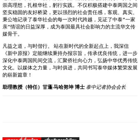
崇高理想，扎根华社，躬行实践。不仅积极搭建中泰两国之间
坚实稳固的友好桥梁，更以强烈的社会责任感，客观、真实、
秉公地记录了泰华社会的每一次时代跨越，见证了中泰“一家
亲”情谊的日益深厚，成为泰国最具社会影响力的主流华文传
媒骨干。
凡益之道，与时偕行。 站在新时代的全新起点上，我深信
《新中原报》定能继续秉持办报宗旨，传承优良传统，进一步
深化中泰两国民间交流，汇聚侨社向心力，弘扬中华优秀传统
文化。以媒体之力量，与时俱进，共同书写泰华媒体繁荣发展
的崭新篇章！
助理教授（特任）甘蓬
·
马哈努坤
博士
泰中
记者协会会长