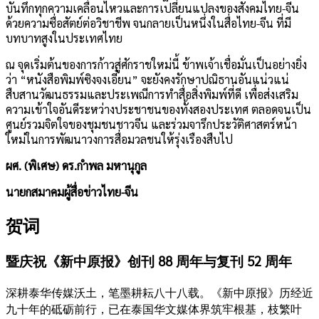
บันทึกทุกความเคลื่อนไหวและการเปลี่ยนแปลงของสังคมไทย-จีน
ด้วยความซื่อสัตย์ต่อวิชาชีพ จนกลายเป็นหนึ่งในสื่อไทย-จีน ที่มี
บทบาทสูงในประเทศไทย
ณ จุดเริ่มต้นของการก้าวสู่ศักราชใหม่นี้ ข้าพเจ้าเชื่อมั่นเป็นอย่างยิ่ง
ว่า “หนังสือพิมพ์ซิงจงเอี๋ยน” จะยังคงรักษาปณิธานอันแน่วแน่
สืบสานวัฒนธรรมและประเพณีการทำสื่อสิ่งพิมพ์ที่ดี เพื่อส่งเสริม
ความเข้าใจอันดีระหว่างประชาชนของทั้งสองประเทศ ตลอดจนเป็น
ศูนย์รวมจิตใจของชุมชนชาวจีน และร่วมจารึกประวัติศาสตร์หน้า
ใหม่ในการพัฒนาวงการสื่อมวลชนให้รุ่งเรืองสืบไป
ผศ. (พิเศษ) ดร.กำพล มหานุกูล
นายกสมาคมผู้สื่อข่าวไทย-จีน
贺
词
暨庆祝《新中原报》创刊
88 周年与复刊 52 周
年
深耕泰华传媒沃土，笔墨耕耘八十八载。《新中原报》历经近
九十年的砥砺前行，已在泰国华文媒体界筑牢根基，枝繁叶