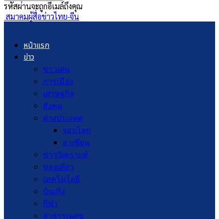
รหัสผ่านจะถูกอีเมล์ถึงคุณ
สมาคมผู้สื่อข่าวไทย-จีน
หน้าแรก
ข่าว
ข่าวเด่น
การเมือง
เศรษฐกิจ
สังคม
ต่างประเทศ
รอบโลก
อาเซียน
ข่าววิเคราะห์
ท่องเที่ยว
เทคโนโลยี
บันเทิง
กีฬา
สาธารณสุข