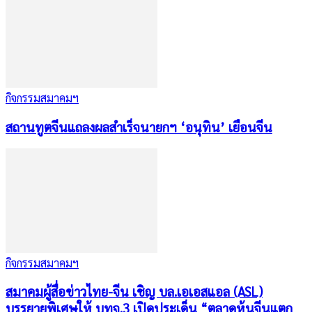
กิจกรรมสมาคมฯ
สถานทูตจีนแถลงผลสำเร็จนายกฯ ‘อนุทิน’ เยือนจีน
กิจกรรมสมาคมฯ
สมาคมผู้สื่อข่าวไทย-จีน เชิญ บล.เอเอสแอล (ASL)
บรรยายพิเศษให้ บทจ.3 เปิดประเด็น “ตลาดหุ้นจีนแตก