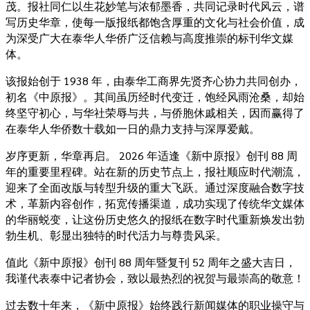
茂。报社同仁以生花妙笔与浓郁墨香，共同记录时代风云，谱
写历史华章，使每一版报纸都饱含厚重的文化与社会价值，成
为深受广大在泰华人华侨广泛信赖与高度推崇的标刊华文媒
体。
该报始创于 1938 年，由泰华工商界先贤齐心协力共同创办，
初名《中原报》。其间虽历经时代变迁，饱经风雨沧桑，却始
终坚守初心，与华社荣辱与共，与侨胞休戚相关，因而赢得了
在泰华人华侨数十载如一日的鼎力支持与深厚爱戴。
岁序更新，华章再启。 2026 年适逢《新中原报》创刊 88 周
年的重要里程碑。站在新的历史节点上，报社顺应时代潮流，
迎来了全面改版与转型升级的重大飞跃。通过深度融合数字技
术，革新内容创作，拓宽传播渠道，成功实现了传统华文媒体
的华丽蜕变，让这份历史悠久的报纸在数字时代重新焕发出勃
勃生机、彰显出独特的时代活力与尊贵风采。
值此《新中原报》创刊 88 周年暨复刊 52 周年之盛大吉日，
我谨代表泰中记者协会，致以最热烈的祝贺与最崇高的敬意！
过去数十年来，《新中原报》始终践行新闻媒体的职业操守与