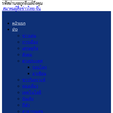
รหัสผ่านจะถูกอีเมล์ถึงคุณ
สมาคมผู้สื่อข่าวไทย-จีน
หน้าแรก
ข่าว
ข่าวเด่น
การเมือง
เศรษฐกิจ
สังคม
ต่างประเทศ
รอบโลก
อาเซียน
ข่าววิเคราะห์
ท่องเที่ยว
เทคโนโลยี
บันเทิง
กีฬา
สาธารณสุข