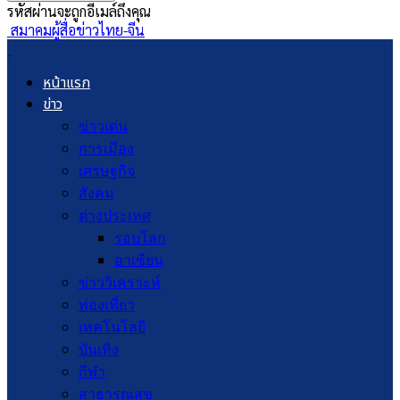
รหัสผ่านจะถูกอีเมล์ถึงคุณ
สมาคมผู้สื่อข่าวไทย-จีน
หน้าแรก
ข่าว
ข่าวเด่น
การเมือง
เศรษฐกิจ
สังคม
ต่างประเทศ
รอบโลก
อาเซียน
ข่าววิเคราะห์
ท่องเที่ยว
เทคโนโลยี
บันเทิง
กีฬา
สาธารณสุข