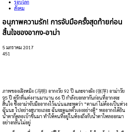
รอบโลก
สังคม
อนุภาพความรัก! การจับมือครั้งสุดท้ายก่อน
สิ้นใจของอากง-อาม่า
5 มกราคม 2017
451
ภาพของเฝิงหมิง (冯明) อากงวัย 92 ปี และจางผิง (张萍) อาม่าวัย
95 ปี คู่รักที่แต่งงานมานาน 66 ปี กำลังบอกลากันก่อนที่อากงจะ
สิ้นใจ ซึ่งอาม่าจับมืออากงไว้แน่นและพูดว่า “ตาแก่ ไม่ต้องเป็นห่วง
ฉันนะ ไปอย่างสบายเถอะ ฉันจะดูแลตัวเองอย่างดี” พออากงได้ยิน
น้ำตาก็คลอเบ้าขึ้นมา ทำให้คนที่อยู่ในห้องถึงกับน้ำตาไหลออกมา
อย่างกลั้นไม่อยู่