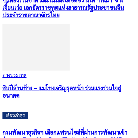
จีนต้องรวมชาติ และไม่มีสิ่งใดขัดขวางได้ ฯพณฯ จาง
เจี้ยนเว่ย เอกอัครราชทูตแห่งสาธารณรัฐประชาชนจีน
ประจำราชอาณาจักรไทย
ต่างประเทศ
สิบปีล้านช้าง – แม่โขงเจริญรุดหน้า ร่วมแรงร่วมใจสู่
อนาคต
เรื่องล่าสุด
กรมพัฒนาธุรกิจฯ เลือกแฟรนไชส์ที่ผ่านการพัฒนาเข้า