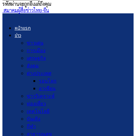
รหัสผ่านจะถูกอีเมล์ถึงคุณ
สมาคมผู้สื่อข่าวไทย-จีน
หน้าแรก
ข่าว
ข่าวเด่น
การเมือง
เศรษฐกิจ
สังคม
ต่างประเทศ
รอบโลก
อาเซียน
ข่าววิเคราะห์
ท่องเที่ยว
เทคโนโลยี
บันเทิง
กีฬา
สาธารณสุข