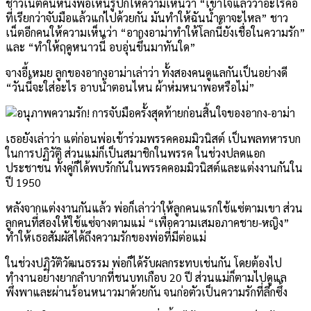
ชาวเน็ตคนหนึ่งพอเห็นรูปก็ให้ความเห็นว่า “เข้าใจแล้วว่าอะไรคือ
ที่เรียกว่าจับมือแล้วแก่ไปด้วยกัน มันทำให้ฉันน้ำตาจะไหล” ชาว
เน็ตอีกคนให้ความเห็นว่า “อากงอาม่าทำให้โลกนี้ยังเชื่อในความรัก”
และ “ทำให้ฤดูหนาวนี้ อบอุ่นขึ้นมาทันใด”
จางอี้เหมย ลูกของอากงอาม่าเล่าว่า ทั้งสองคนดูแลกันเป็นอย่างดี
“วันนี้จะใส่อะไร อาบน้ำตอนไหน ผ้าห่มหนาพอหรือไม่”
เธอยังเล่าว่า แต่ก่อนพ่อเข้าร่วมพรรคคอมมิวนิสต์ เป็นพลทหารบก
ในการปฏิวัติ ส่วนแม่ก็เป็นสมาชิกในพรรค ในช่วงปลดแอก
ประชาชน ทั้งคู่ก็ได้พบรักกันในพรรคคอมมิวนิสต์และแต่งงานกันใน
ปี 1950
หลังจากแต่งงานกันแล้ว พ่อก็เล่าว่าให้ลูกคนแรกใช้แซ่ตามเขา ส่วน
ลูกคนที่สองให้ใช้แซ่จางตามแม่ “เพื่อความเสมอภาคชาย-หญิง”
ทำให้เธอสัมผัสได้ถึงความรักของพ่อที่มีต่อแม่
ในช่วงปฏิวัติวัฒนธรรม พ่อก็ได้รับผลกระทบเช่นกัน โดยต้องไป
ทำงานอย่างยากลำบากที่ชนบทเกือบ 20 ปี ส่วนแม่ก็ตามไปดูแล
พึ่งพาและผ่านร้อนหนาวมาด้วยกัน จนก่อตัวเป็นความรักที่ลึกซึ้ง